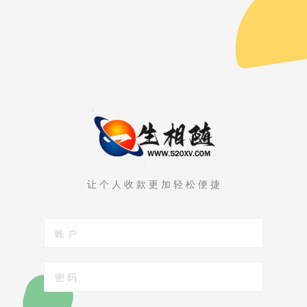
让 个 人 收 款 更 加 轻 松 便 捷